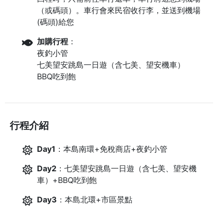
（或碼頭）。車行會來民宿收行李，並送到機場
(碼頭)給您
加購行程
：
夜釣小管
七美望安跳島一日遊（含七美、望安機車）
BBQ吃到飽
行程介紹
Day1
：本島南環+免稅商店+夜釣小管
Day2
：七美望安跳島一日遊（含七美、望安機
車）+BBQ吃到飽
Day3
：本島北環+市區景點