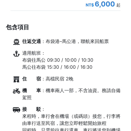
6,000
NT$
起
包含項目
往返交通
：布袋港–馬公港，聯航來回船票
適用航班：
布袋往馬公 09:30 / 10:00 / 10:30
馬公往布袋 15:30 / 16:00 / 16:30
住 宿
：高檔民宿 2晚
機 車
：機車兩人一部，不含油資。務請自備
駕照
接 駁
：
來程時，車行會在機場（或碼頭）接您，行李將
由車行送至民宿，讓您立即輕鬆開始旅程
回程時，只需前往車行還車，車行將送您到機場