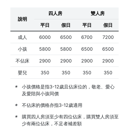
四人房
雙人房
說明
平日
假日
平日
假日
成人
6000
6500
6700
7200
小孩
5800
5800
6500
6500
不佔床
2900
2900
2900
2900
嬰兒
350
350
350
350
小孩價格是指3-12歲且佔床位的，敬老、愛心
及愛陪與小孩同價
不佔床的價格亦指3-12歲適用
購買四人房須至少有四位佔床，購買雙人房須至
少有兩位佔床，不足者補差額