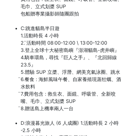
毛巾、立式划槳 SUP
包船贈專業攝影師隨團跟拍
C:跳進貓島半日遊
1.活動時長 4 小時
2. ̈活動時間 08:00-12:00 \ 13:00-12:00
3.登上全球十大秘密島嶼『澎湖貓島-虎井嶼』
4.騎車環島，尋找『巨人之手』、『北回歸線
23.5』
5.體驗 SUP 立槳、浮潛、網美充氣泳圈、跳水
̈6.餐食 : 海鮮風味午餐、自家養殖現蒸牡蠣、酒
水飲料
̈7.費用包含 : 救生衣、面鏡、呼吸管、全新咬
嘴、毛巾、立式划槳 SUP
̈8.贈送島上機車兩人一台
D:浪漫暮光旅人 (6 人成團) 1.活動時長 2 小時
-2.5 小時