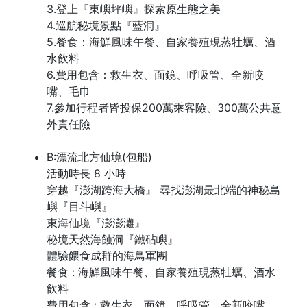
3.登上『東嶼坪嶼』探索原生態之美
4.巡航秘境景點『藍洞』
5.餐食：海鮮風味午餐、自家養殖現蒸牡蠣、酒
水飲料
6.費用包含：救生衣、面鏡、呼吸管、全新咬
嘴、毛巾
7.參加行程者皆投保200萬乘客險、300萬公共意
外責任險
B:漂流北方仙境(包船)
活動時長 8 小時
穿越『澎湖跨海大橋』 尋找澎湖最北端的神秘島
嶼『目斗嶼』
東海仙境『澎澎灘』
秘境天然海蝕洞『鐵砧嶼』
體驗餵食成群的海鳥軍團
餐食 : 海鮮風味午餐、自家養殖現蒸牡蠣、酒水
飲料
費用包含 : 救生衣、面鏡、呼吸管、全新咬嘴、