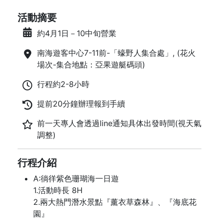
活動摘要
約4月1日－10中旬營業
南海遊客中心7-11前-「蠔野人集合處」, (花火
場次-集合地點：亞果遊艇碼頭)
行程約2-8小時
提前20分鐘辦理報到手續
前一天專人會透過line通知具体出發時間(視天氣
調整)
行程介紹
A:徜徉紫色珊瑚海一日遊
1.活動時長 8H
2.兩大熱門潛水景點『薰衣草森林』、『海底花
園』