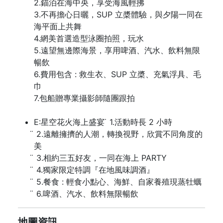
2.錨泊在海中央，享受海風輕拂
3.不再擔心日曬，SUP 立槳體驗，與夕陽一同在
海平面上共舞
4.網美首選造型泳圈拍照，玩水
5.遠望無邊際海景，享用啤酒、汽水、飲料無限
暢飲
6.費用包含 : 救生衣、SUP 立槳、充氣浮具、毛
巾
7.包船贈專業攝影師隨團跟拍
E:星空花火海上盛宴 ̈ 1.活動時長 2 小時
̈ 2.遠離擁擠的人潮，轉換視野，欣賞不同角度的
美
̈ 3.相約三五好友，一同在海上 PARTY
̈ 4.獨家限定特調『在地風味調酒』
̈ 5.餐食 : 輕食小點心、海鮮、自家養殖現蒸牡蠣
̈ 6.啤酒、汽水、飲料無限暢飲
地圖資訊